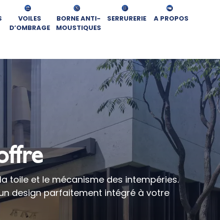
S
VOILES
BORNE ANTI-
SERRURERIE
A PROPOS
D’OMBRAGE
MOUSTIQUES
offre
 la toile et le mécanisme des intempéries.
c un design parfaitement intégré à votre