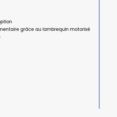
option
émentaire grâce au lambrequin motorisé
é