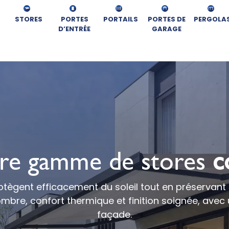
STORES
PORTES
PORTAILS
PORTES DE
PERGOLA
D’ENTRÉE
GARAGE
re gamme de stores
c
rotègent efficacement du soleil tout en préservant
t ombre, confort thermique et finition soignée, ave
façade.